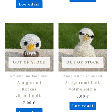
Loe edasi
OUT OF STOCK
OUT OF STOCK
Amigurumi kaisukad
Amigurumi kaisukad
Amigurumi
Amigurumi Luik
Kotkas
võtmehoidja
võtmehoidja
8,00
€
7,00
€
Loe edasi