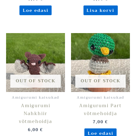
Loe edasi
Lisa korvi
OUT OF STOCK
OUT OF STOCK
Amigurumi kaisukad
Amigurumi kaisukad
Amigurumi
Amigurumi Part
Nahkhiir
võtmehoidja
võtmehoidja
7,00
€
6,00
€
Loe edasi