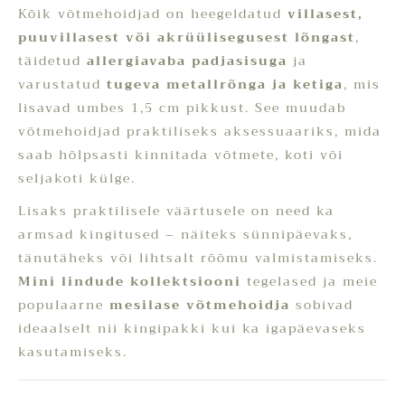
Kõik võtmehoidjad on heegeldatud
villasest,
puuvillasest või akrüülisegusest lõngast
,
täidetud
allergiavaba padjasisuga
ja
varustatud
tugeva metallrõnga ja ketiga
, mis
lisavad umbes 1,5 cm pikkust. See muudab
võtmehoidjad praktiliseks aksessuaariks, mida
saab hõlpsasti kinnitada võtmete, koti või
seljakoti külge.
Lisaks praktilisele väärtusele on need ka
armsad kingitused – näiteks sünnipäevaks,
tänutäheks või lihtsalt rõõmu valmistamiseks.
Mini lindude kollektsiooni
tegelased ja meie
populaarne
mesilase võtmehoidja
sobivad
ideaalselt nii kingipakki kui ka igapäevaseks
kasutamiseks.