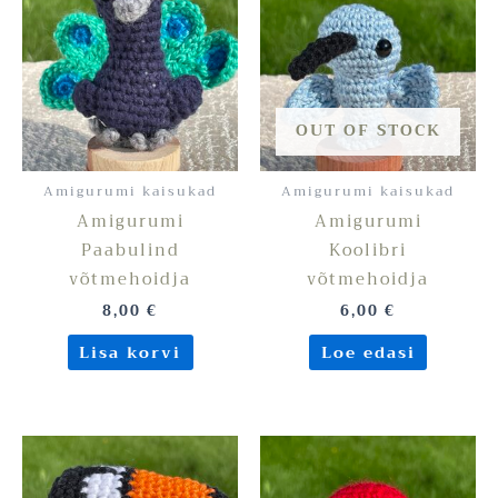
OUT OF STOCK
Amigurumi kaisukad
Amigurumi kaisukad
Amigurumi
Amigurumi
Paabulind
Koolibri
võtmehoidja
võtmehoidja
8,00
€
6,00
€
Lisa korvi
Loe edasi