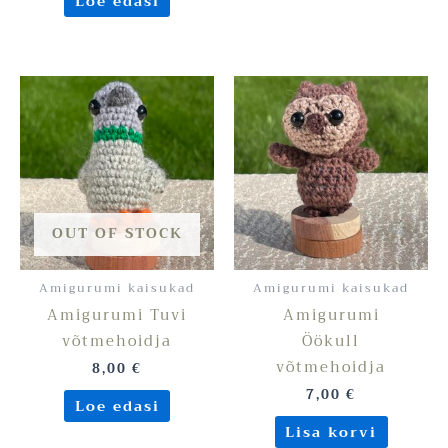
Loe edasi
OUT OF STOCK
Amigurumi kaisukad
Amigurumi kaisukad
Amigurumi Tuvi
Amigurumi
võtmehoidja
Öökull
võtmehoidja
8,00
€
7,00
€
Loe edasi
Lisa korvi