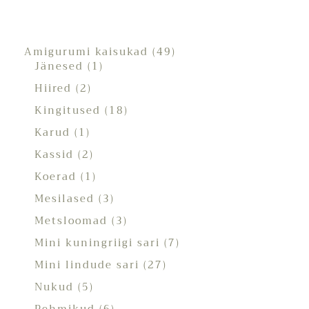
Amigurumi kaisukad
49
Jänesed
1
Hiired
2
Kingitused
18
Karud
1
Kassid
2
Koerad
1
Mesilased
3
Metsloomad
3
Mini kuningriigi sari
7
Mini lindude sari
27
Nukud
5
Pehmikud
6