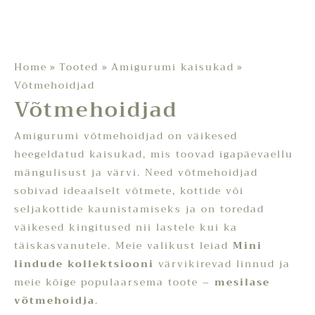
Home
Tooted
Amigurumi kaisukad
Võtmehoidjad
Võtmehoidjad
Amigurumi võtmehoidjad on väikesed
heegeldatud kaisukad, mis toovad igapäevaellu
mängulisust ja värvi. Need võtmehoidjad
sobivad ideaalselt võtmete, kottide või
seljakottide kaunistamiseks ja on toredad
väikesed kingitused nii lastele kui ka
täiskasvanutele. Meie valikust leiad
Mini
lindude kollektsiooni
värvikirevad linnud ja
meie kõige populaarsema toote –
mesilase
võtmehoidja
.