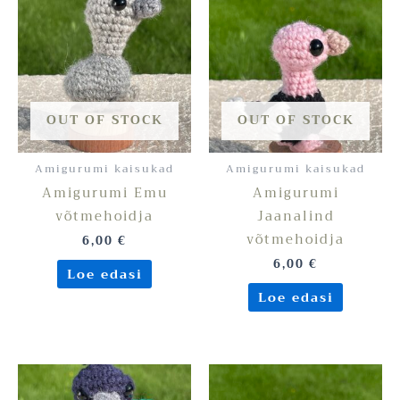
OUT OF STOCK
OUT OF STOCK
Amigurumi kaisukad
Amigurumi kaisukad
Amigurumi Emu
Amigurumi
võtmehoidja
Jaanalind
võtmehoidja
6,00
€
6,00
€
Loe edasi
Loe edasi