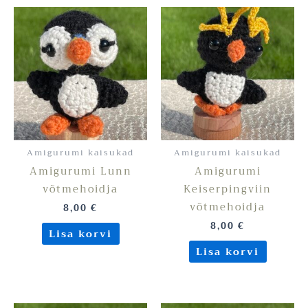
Amigurumi kaisukad
Amigurumi kaisukad
Amigurumi Lunn
Amigurumi
võtmehoidja
Keiserpingviin
võtmehoidja
8,00
€
8,00
€
Lisa korvi
Lisa korvi