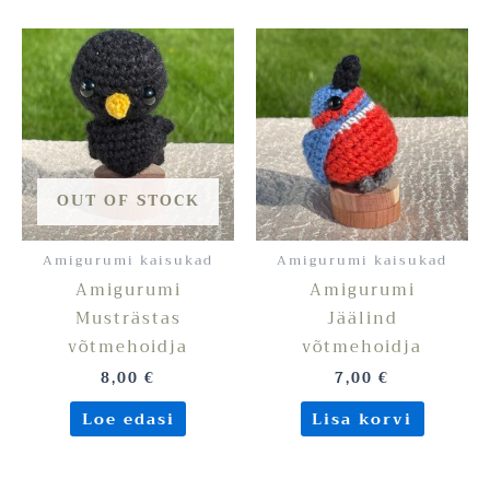
OUT OF STOCK
Amigurumi kaisukad
Amigurumi kaisukad
Amigurumi
Amigurumi
Musträstas
Jäälind
võtmehoidja
võtmehoidja
8,00
€
7,00
€
Loe edasi
Lisa korvi