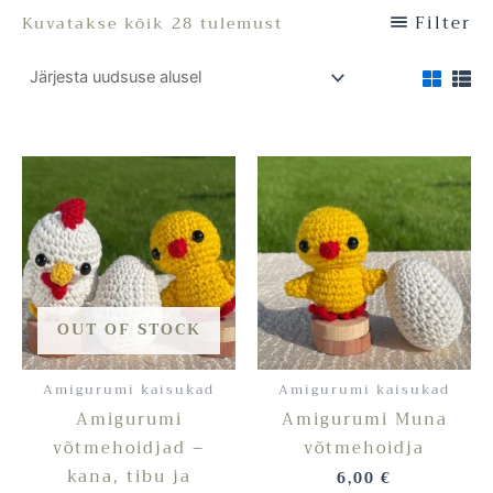
Filter
Kuvatakse kõik 28 tulemust
OUT OF STOCK
Amigurumi kaisukad
Amigurumi kaisukad
Amigurumi
Amigurumi Muna
võtmehoidjad –
võtmehoidja
kana, tibu ja
6,00
€