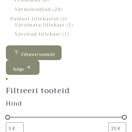
Võtmehoidjad
28
Puidust lillekastid
2
Värvimata lillekast
1
Värvitud lillekast
1
Filtreeri tooteid
Sulge
Filtreeri tooteid
Hind