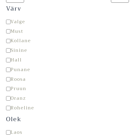
Värv
Valge
Must
Kollane
Sinine
Hall
Punane
Roosa
Pruun
Oranz
Roheline
Olek
Laos