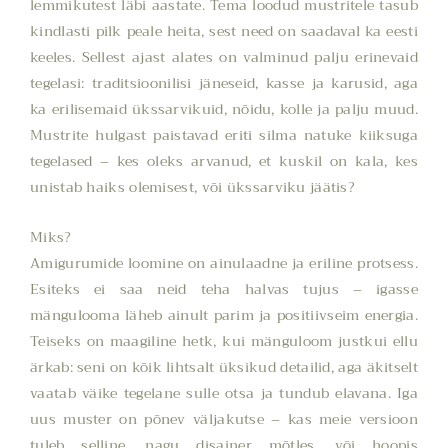
lemmikutest läbi aastate. Tema loodud mustritele tasub
kindlasti pilk peale heita, sest need on saadaval ka eesti
keeles. Sellest ajast alates on valminud palju erinevaid
tegelasi: traditsioonilisi jäneseid, kasse ja karusid, aga
ka erilisemaid ükssarvikuid, nõidu, kolle ja palju muud.
Mustrite hulgast paistavad eriti silma natuke kiiksuga
tegelased – kes oleks arvanud, et kuskil on kala, kes
unistab haiks olemisest, või ükssarviku jäätis?
Miks?
Amigurumide loomine on ainulaadne ja eriline protsess.
Esiteks ei saa neid teha halvas tujus – igasse
mängulooma läheb ainult parim ja positiivseim energia.
Teiseks on maagiline hetk, kui mänguloom justkui ellu
ärkab: seni on kõik lihtsalt üksikud detailid, aga äkitselt
vaatab väike tegelane sulle otsa ja tundub elavana. Iga
uus muster on põnev väljakutse – kas meie versioon
tuleb selline, nagu disainer mõtles, või hoopis