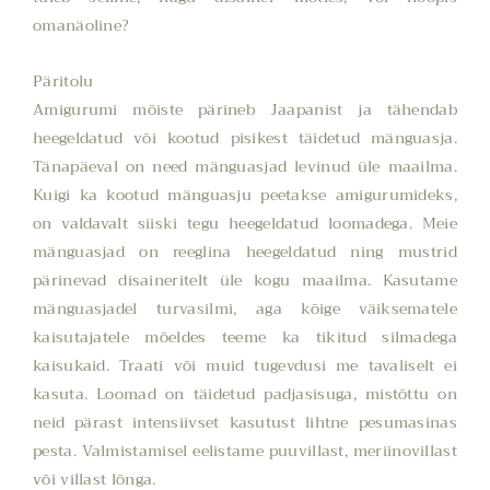
omanäoline?
Päritolu
Amigurumi mõiste pärineb Jaapanist ja tähendab
heegeldatud või kootud pisikest täidetud mänguasja.
Tänapäeval on need mänguasjad levinud üle maailma.
Kuigi ka kootud mänguasju peetakse amigurumideks,
on valdavalt siiski tegu heegeldatud loomadega. Meie
mänguasjad on reeglina heegeldatud ning mustrid
pärinevad disaineritelt üle kogu maailma. Kasutame
mänguasjadel turvasilmi, aga kõige väiksematele
kaisutajatele mõeldes teeme ka tikitud silmadega
kaisukaid. Traati või muid tugevdusi me tavaliselt ei
kasuta. Loomad on täidetud padjasisuga, mistõttu on
neid pärast intensiivset kasutust lihtne pesumasinas
pesta. Valmistamisel eelistame puuvillast, meriinovillast
või villast lõnga.