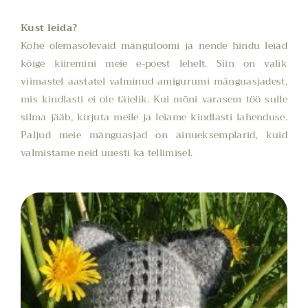
Kust leida?
Kohe olemasolevaid mänguloomi ja nende hindu leiad
kõige kiiremini meie e-poest lehelt. Siin on valik
viimastel aastatel valminud amigurumi mänguasjadest,
mis kindlasti ei ole täielik. Kui mõni varasem töö sulle
silma jääb, kirjuta meile ja leiame kindlasti lahenduse.
Paljud meie mänguasjad on ainueksemplarid, kuid
valmistame neid uuesti ka tellimisel.