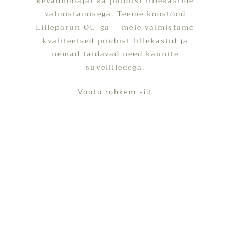
kevadhooajal ka puidust lillekastide
valmistamisega. Teeme koostööd
Lilleparun OÜ-ga – meie valmistame
kvaliteetsed puidust lillekastid ja
nemad täidavad need kaunite
suvelilledega.
Vaata rohkem
siit