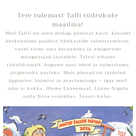
Tere tulemast Talli tüdrukute
maailma!
Meil Tallil on alati midagi põnevat käsil. Kevadel
keskendume puidust lillekastide valmistamisele,
suvel viime oma keraamika ja amigurumi
mänguasjad laatadele. Talvel võtame
rahulikumalt, kogume uusi ideid ja valmistume
järgmiseks aastaks. Meie päevad on täidetud
õppimise, loomise ja avastamisega – igav meil
juba ei hakka. Oleme Läänemaal, Lääne-Nigula
valla Nõva osavallas, Tusari külas.