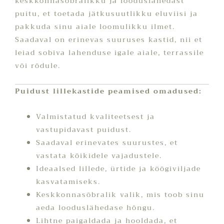
keskkonnasõbralikku ja looduslähedast
puitu, et toetada jätkusuutlikku eluviisi ja
pakkuda sinu aiale loomulikku ilmet.
Saadaval on erinevas suuruses kastid, nii et
leiad sobiva lahenduse igale aiale, terrassile
või rõdule.
Puidust lillekastide peamised omadused:
Valmistatud kvaliteetsest ja
vastupidavast puidust.
Saadaval erinevates suurustes, et
vastata kõikidele vajadustele.
Ideaalsed lillede, ürtide ja köögiviljade
kasvatamiseks.
Keskkonnasõbralik valik, mis toob sinu
aeda looduslähedase hõngu.
Lihtne paigaldada ja hooldada, et