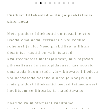
Puidust lillekastid – ilu ja praktilisus
sinu aeda
Meie puidust lillekastid on ideaalne viis
lisada oma aeda, terrassile või rõdule
rohelust ja ilu. Need praktilise ja lihtsa
disainiga kastid on valmistatud
kvaliteetsetest materjalidest, mis tagavad
pikaealisuse ja vastupidavuse. Kas soovid
oma aeda kaunistada värvikirevate lilledega
või kasvatada värskeid ürte ja köögivilju –
meie puidust lillekastid teevad taimede eest
hoolitsemise lihtsaks ja nauditavaks.
Kastide valmistamisel kasutame