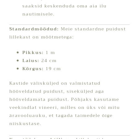
saaksid keskenduda oma aia ilu
nautimisele.
Standardmõõdud:
Meie standardne puidust
lillekast on mõõtmetega:
Pikkus:
1 m
Laius:
24 cm
Kõrgus:
19 cm
Kastide välisküljed on valmistatud
hööveldatud puidust, siseküljed aga
hööveldamata puidust. Põhjaks kasutame
veekindlat vineeri, milles on üks või mitu
äravooluauku, et tagada taimedele õige
niiskustase.