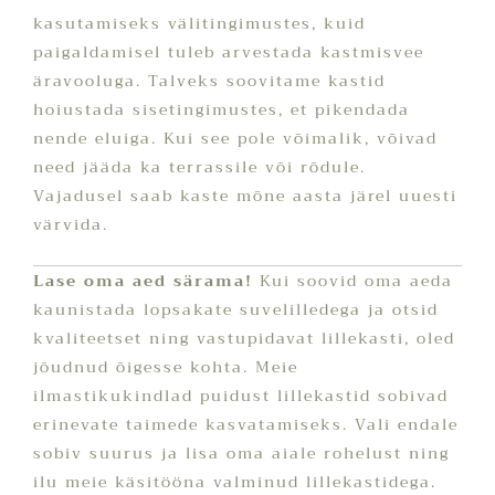
kasutamiseks välitingimustes, kuid
paigaldamisel tuleb arvestada kastmisvee
äravooluga. Talveks soovitame kastid
hoiustada sisetingimustes, et pikendada
nende eluiga. Kui see pole võimalik, võivad
need jääda ka terrassile või rõdule.
Vajadusel saab kaste mõne aasta järel uuesti
värvida.
Lase oma aed särama!
Kui soovid oma aeda
kaunistada lopsakate suvelilledega ja otsid
kvaliteetset ning vastupidavat lillekasti, oled
jõudnud õigesse kohta. Meie
ilmastikukindlad puidust lillekastid sobivad
erinevate taimede kasvatamiseks. Vali endale
sobiv suurus ja lisa oma aiale rohelust ning
ilu meie käsitööna valminud lillekastidega.