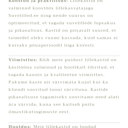
Koostöö ja praktilisus:
Lillekastid on
valminud koostöös lillekasvatajaga
Suvelilled.ee ning nende suurus on
optimeeritud, et tagada suvelillede lopsakus
ja pikaealisus. Kastid on piisavalt suured, et
taimedel oleks ruumi kasvada, kuid samas ei
kuivaks põuaperioodil liiga kiiresti.
Viimistlus:
Kõik meie puidust lillekastid on
käsitööna valminud ja hoolikalt lihvitud, et
tagada kaunis ja kvaliteetne viimistlus.
Pakume kaste nii värvimata kujul kui ka
kliendi soovitud tooni värvituna. Kastide
pikaealisuse tagamiseks soovitame need alati
ära värvida, kuna see kaitseb puitu
ilmastikutingimuste eest.
Hooldus:
Meie lillekastid on loodud