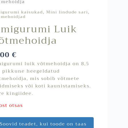
tmehoidja
,
,
igurumi kaisukad
Mini lindude sari
tmehoidjad
migurumi Luik
õtmehoidja
,00
€
igurumi luik võtmehoidja on 8,5
 pikkune heegeldatud
tmehoidja, mis sobib võtmete
idmiseks või koti kaunistamiseks.
re kingiidee.
ost otsas
Soovid teadet, kui toode on taas