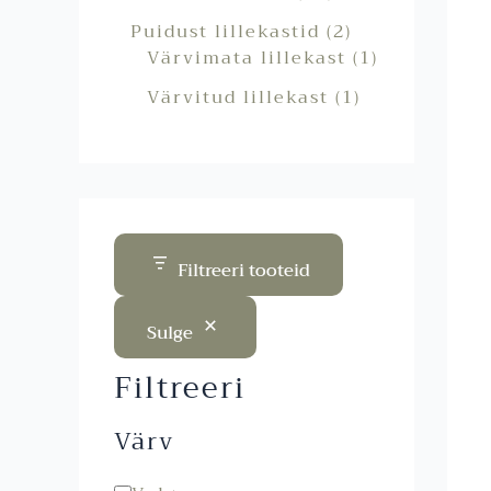
Puidust lillekastid
2
Värvimata lillekast
1
Värvitud lillekast
1
Filtreeri tooteid
Sulge
Filtreeri
Värv