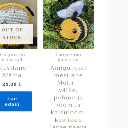
OUT OF
STOCK
Amigurumi
Amigurumi
kaisukad
kaisukad
Mesilane
Amigurumi
Märta
mesilane
Molli –
20,00
€
väike,
pehme ja
Loe
rõõmus
edasi
kaisuloom,
kes toob
lapse päeva