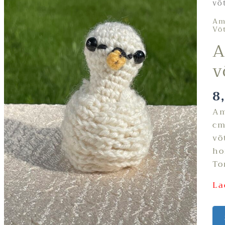
võ
Am
Võ
A
v
8
Am
cm
võ
ho
To
La