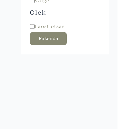
Valge
Olek
Laost otsas
Rakenda