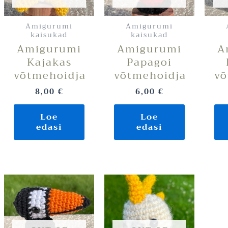
Amigurumi
Amigurumi
kaisukad
kaisukad
Amigurumi
Amigurumi
A
Kajakas
Papagoi
võtmehoidja
võtmehoidja
võ
8,00
€
6,00
€
Loe
Loe
edasi
edasi