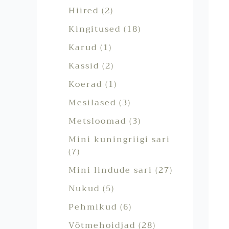
Hiired
2
Kingitused
18
Karud
1
Kassid
2
Koerad
1
Mesilased
3
Metsloomad
3
Mini kuningriigi sari
7
Mini lindude sari
27
Nukud
5
Pehmikud
6
Võtmehoidjad
28