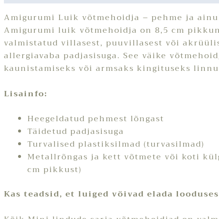
Amigurumi Luik võtmehoidja – pehme ja ainu
Amigurumi luik võtmehoidja on 8,5 cm pikku
valmistatud villasest, puuvillasest või akrüüli
allergiavaba padjasisuga. See väike võtmehoid
kaunistamiseks või armsaks kingituseks linnu
Lisainfo:
Heegeldatud pehmest lõngast
Täidetud padjasisuga
Turvalised plastiksilmad (turvasilmad)
Metallrõngas ja kett võtmete või koti kül
cm pikkust)
Kas teadsid, et luiged võivad elada looduse