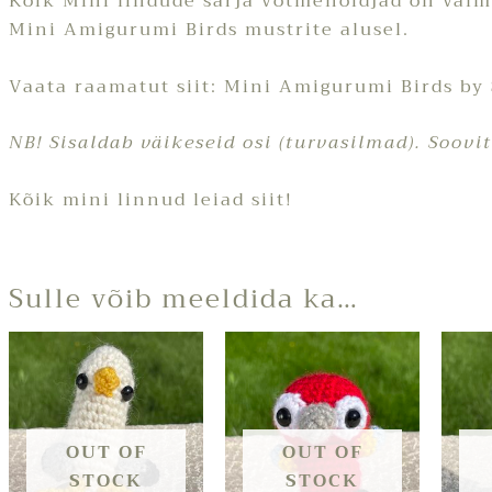
Kõik Mini lindude sarja võtmehoidjad on val
Mini Amigurumi Birds mustrite alusel.
Vaata raamatut siit:
Mini Amigurumi Birds by
NB! Sisaldab väikeseid osi (turvasilmad). Soovit
Kõik mini linnud leiad
siit!
Sulle võib meeldida ka…
OUT OF
OUT OF
STOCK
STOCK