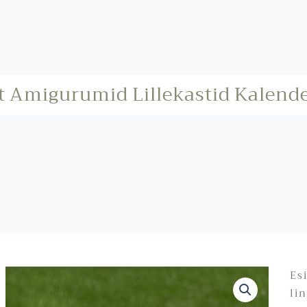
t
Amigurumid
Lillekastid
Kalend
Es
li