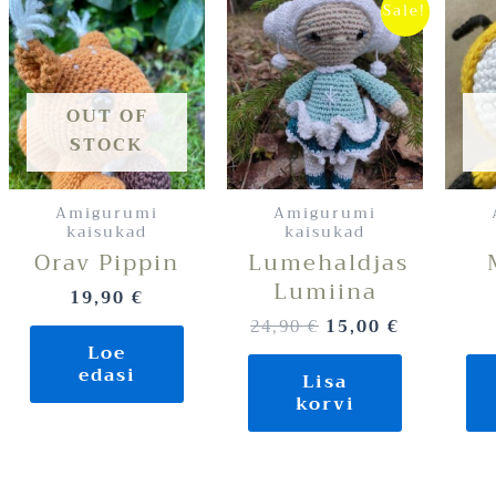
Algne
Praegune
Sale!
hind
hind
oli:
on:
24,90 €.
15,00 €.
OUT OF
STOCK
Amigurumi
Amigurumi
kaisukad
kaisukad
Orav Pippin
Lumehaldjas
Lumiina
19,90
€
24,90
€
15,00
€
Loe
edasi
Lisa
korvi