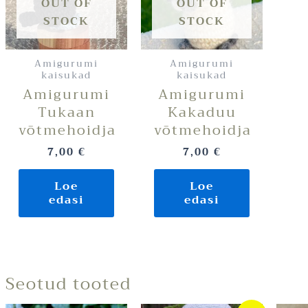
OUT OF
OUT OF
STOCK
STOCK
Amigurumi
Amigurumi
kaisukad
kaisukad
Amigurumi
Amigurumi
Tukaan
Kakaduu
võtmehoidja
võtmehoidja
7,00
€
7,00
€
Loe
Loe
edasi
edasi
Seotud tooted