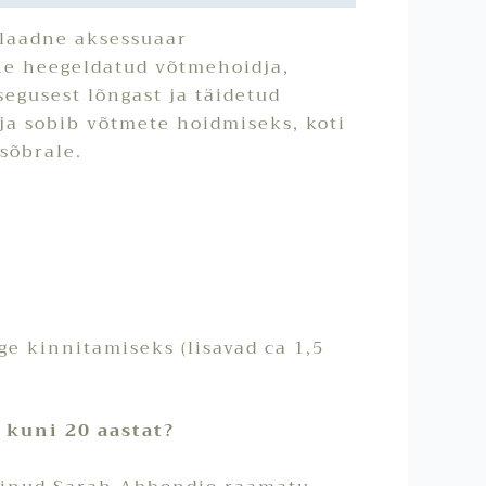
laadne aksessuaar
ne heegeldatud võtmehoidja,
segusest lõngast ja täidetud
ja sobib võtmete hoidmiseks, koti
sõbrale.
ge kinnitamiseks (lisavad ca 1,5
s kuni 20 aastat?