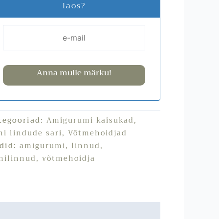
laos?
Anna mulle märku!
tegooriad:
Amigurumi kaisukad
,
ni lindude sari
,
Võtmehoidjad
ldid:
amigurumi
,
linnud
,
nilinnud
,
võtmehoidja