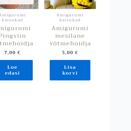
Amigurumi
Amigurumi
kaisukad
kaisukad
migurumi
Amigurumi
Pingviin
mesilane
tmehoidja
võtmehoidja
7,00
€
5,00
€
Loe
Lisa
edasi
korvi