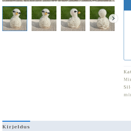
Ka
Mi
Si
mi
Kirjeldus
Lisainfo
Arvustused (0)