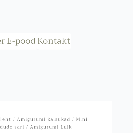
er
E-pood
Kontakt
ileht
/
Amigurumi kaisukad
/
Mini
ndude sari
/ Amigurumi Luik