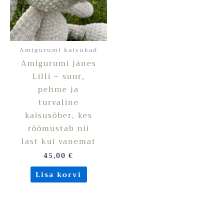
Amigurumi kaisukad
Amigurumi jänes
Lilli – suur,
pehme ja
turvaline
kaisusõber, kes
rõõmustab nii
last kui vanemat
45,00
€
Lisa korvi