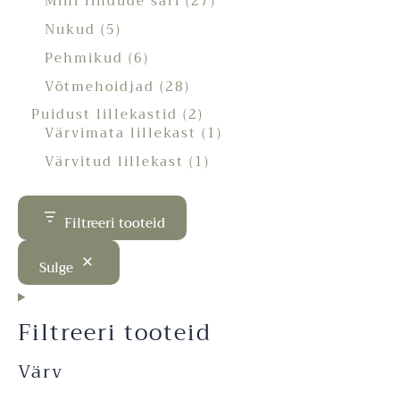
Mini lindude sari
27
Nukud
5
Pehmikud
6
Võtmehoidjad
28
Puidust lillekastid
2
Värvimata lillekast
1
Värvitud lillekast
1
Filtreeri tooteid
Sulge
Filtreeri tooteid
Värv