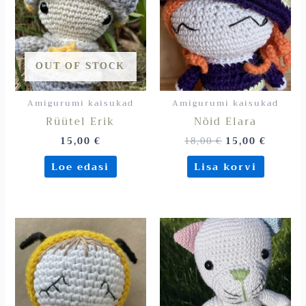
OUT OF STOCK
Amigurumi kaisukad
Amigurumi kaisukad
Rüütel Erik
Nõid Elara
15,00
€
18,00
€
15,00
€
Loe edasi
Lisa korvi