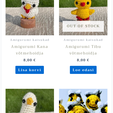
OUT OF STOCK
Amigurumi kaisukad
Amigurumi kaisukad
Amigurumi Kana
Amigurumi Tibu
võtmehoidja
võtmehoidja
8,00
€
8,00
€
Lisa korvi
Loe edasi