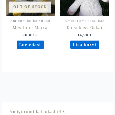
OUT OF STOCK
Amigurumi kaisukad
Amigurumi kaisukad
Mesilane Märta
Kaisukass Oskar
20,00
€
34,90
€
Loe edasi
Lisa korvi
Amigurumi kaisukad
49