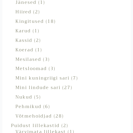
Jänesed
1
Hiired
2
Kingitused
18
Karud
1
Kassid
2
Koerad
1
Mesilased
3
Metsloomad
3
Mini kuningriigi sari
7
Mini lindude sari
27
Nukud
5
Pehmikud
6
Võtmehoidjad
28
Puidust lillekastid
2
Värvimata lillekast
1