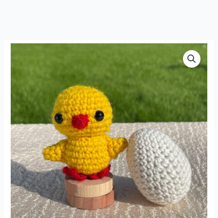
Amigurumi
Muna
võtmehoidja
kogus