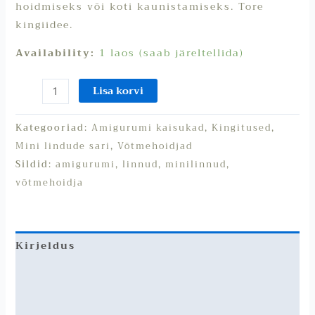
hoidmiseks või koti kaunistamiseks. Tore
kingiidee.
Availability:
1 laos (saab järeltellida)
Lisa korvi
Kategooriad:
Amigurumi kaisukad
,
Kingitused
,
Mini lindude sari
,
Võtmehoidjad
Sildid:
amigurumi
,
linnud
,
minilinnud
,
võtmehoidja
Kirjeldus
Lisainfo
Arvustused (0)