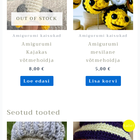
OUT OF STOCK
Amigurumi kaisukad
Amigurumi kaisukad
Amigurumi
Amigurumi
Kajakas
mesilane
võtmehoidja
võtmehoidja
8,00
€
5,00
€
Loe edasi
Lisa korvi
Seotud tooted
Algne
Praegu
Sale!
hind
hind
oli:
on:
18,00 €.
15,00 €