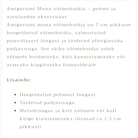
Amigurumi Muna võtmehoidja – pehme ja
ainulaadne aksessuaar
Amigurumi muna võtmehoidja on 7 cm pikkune
heegeldatud võtmehoidja, valmistatud
puuvillasest lõngast ja täidetud allergiavaba
padjasisuga. See väike võtmehoidja sobib
võtmete hoidmiseks, koti kaunistamiseks või
armsaks kingituseks linnusõbrale.
Lisainfo:
Heegeldatud pehmest lõngast
Täidetud padjasisuga
Metallrõngas ja kett võtmete või koti
külge kinnitamiseks (lisavad ca 1,5 cm
pikkust)