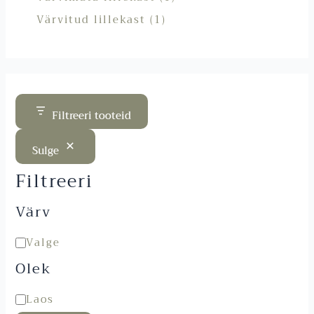
Värvitud lillekast
1
Filtreeri tooteid
Sulge
Filtreeri
Värv
Valge
Olek
Laos