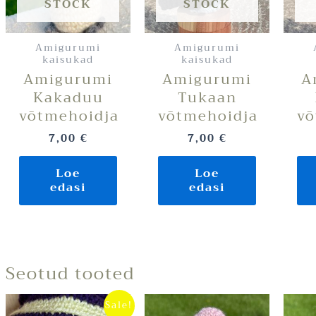
STOCK
STOCK
Amigurumi
Amigurumi
kaisukad
kaisukad
Amigurumi
Amigurumi
A
Kakaduu
Tukaan
võtmehoidja
võtmehoidja
võ
7,00
€
7,00
€
Loe
Loe
edasi
edasi
Seotud tooted
Algne
Praegune
Sale!
hind
hind