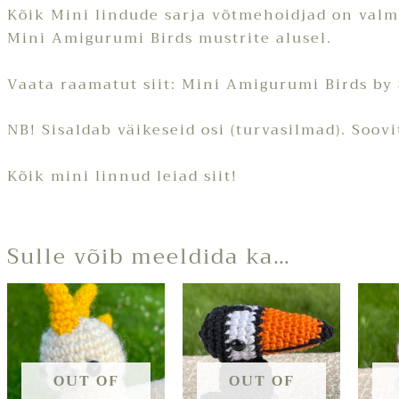
Kõik Mini lindude sarja võtmehoidjad on val
Mini Amigurumi Birds mustrite alusel.
Vaata raamatut siit:
Mini Amigurumi Birds by
NB! Sisaldab väikeseid osi (turvasilmad). Soovi
Kõik mini linnud leiad
siit!
Sulle võib meeldida ka…
OUT OF
OUT OF