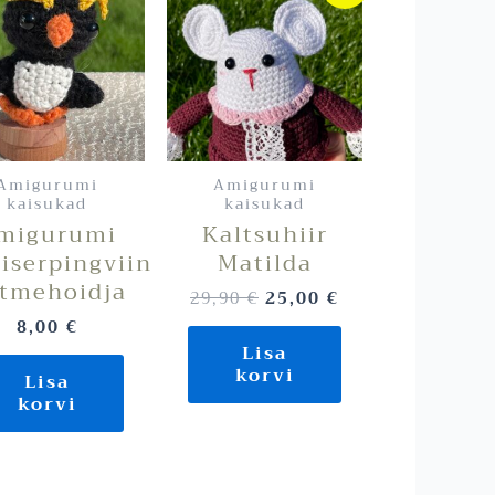
oli:
on:
29,90 €.
25,00 €.
Amigurumi
Amigurumi
kaisukad
kaisukad
migurumi
Kaltsuhiir
iserpingviin
Matilda
tmehoidja
29,90
€
25,00
€
8,00
€
Lisa
korvi
Lisa
korvi