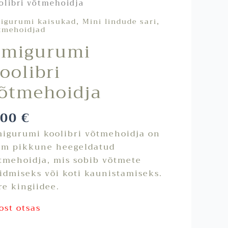
olibri võtmehoidja
,
,
igurumi kaisukad
Mini lindude sari
tmehoidjad
migurumi
oolibri
õtmehoidja
,00
€
igurumi koolibri võtmehoidja on
cm pikkune heegeldatud
tmehoidja, mis sobib võtmete
idmiseks või koti kaunistamiseks.
re kingiidee.
ost otsas