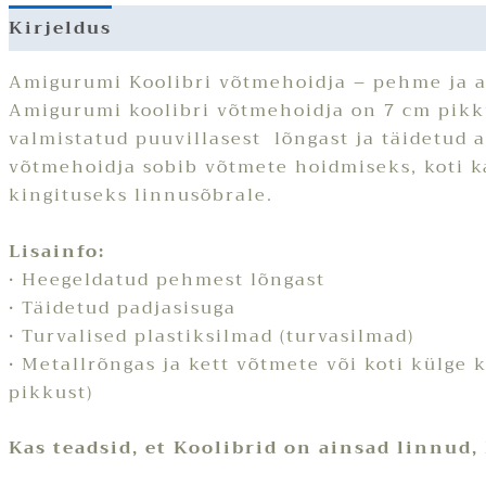
Kirjeldus
Lisainfo
Arvustused (0)
Amigurumi Koolibri võtmehoidja – pehme ja 
Amigurumi koolibri võtmehoidja on 7 cm pik
valmistatud puuvillasest lõngast ja täidetud a
võtmehoidja sobib võtmete hoidmiseks, koti 
kingituseks linnusõbrale.
Lisainfo:
• Heegeldatud pehmest lõngast
• Täidetud padjasisuga
• Turvalised plastiksilmad (turvasilmad)
• Metallrõngas ja kett võtmete või koti külge 
pikkust)
Kas teadsid, et Koolibrid on ainsad linnud,