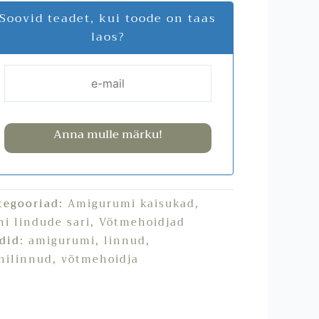
Soovid teadet, kui toode on taas
laos?
Anna mulle märku!
tegooriad:
Amigurumi kaisukad
,
ni lindude sari
,
Võtmehoidjad
ldid:
amigurumi
,
linnud
,
nilinnud
,
võtmehoidja