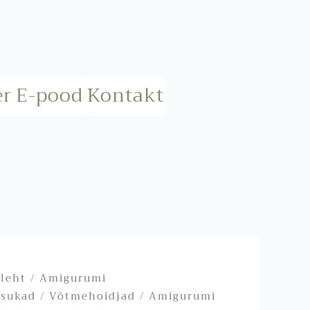
er
E-pood
Kontakt
ileht
/
Amigurumi
isukad
/
Võtmehoidjad
/ Amigurumi