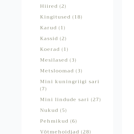
Hiired
2
Kingitused
18
Karud
1
Kassid
2
Koerad
1
Mesilased
3
Metsloomad
3
Mini kuningriigi sari
7
Mini lindude sari
27
Nukud
5
Pehmikud
6
Võtmehoidjad
28