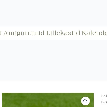
t
Amigurumid
Lillekastid
Kalend
Es
ka