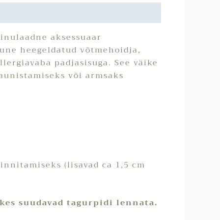
ainulaadne aksessuaar
kune heegeldatud võtmehoidja,
llergiavaba padjasisuga. See väike
kaunistamiseks või armsaks
kinnitamiseks (lisavad ca 1,5 cm
 kes suudavad tagurpidi lennata.