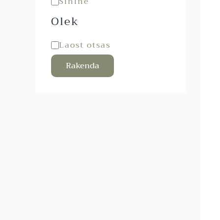
Sinine
Olek
Laost otsas
Rakenda