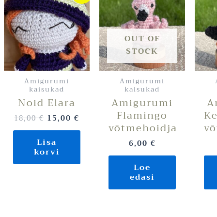
oli:
on:
18,00 €.
15,00 €.
OUT OF
STOCK
Amigurumi
Amigurumi
kaisukad
kaisukad
Nõid Elara
Amigurumi
A
Flamingo
Ke
18,00
€
15,00
€
võtmehoidja
võ
Lisa
6,00
€
korvi
Loe
edasi