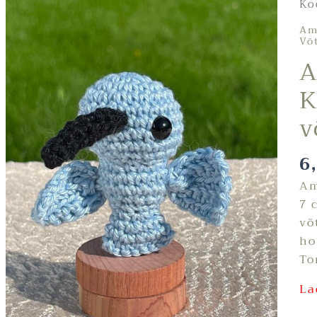
Ko
Am
Võ
A
K
v
6
Am
7 
võ
ho
To
La