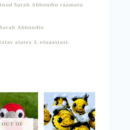
minud Sarah Abbondio raamatu
 Sarah Abbondio
tatav alates 3. eluaastast.
OUT OF