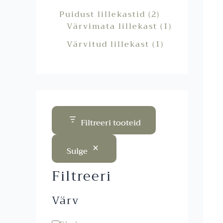
Puidust lillekastid
2
Värvimata lillekast
1
Värvitud lillekast
1
Filtreeri tooteid
Sulge
Filtreeri
Värv