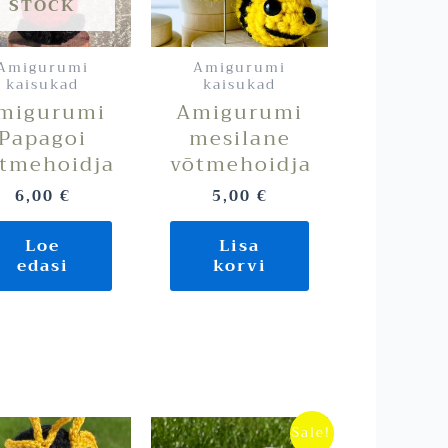
STOCK
Amigurumi
Amigurumi
kaisukad
kaisukad
migurumi
Amigurumi
Papagoi
mesilane
tmehoidja
võtmehoidja
6,00
€
5,00
€
Loe
Lisa
edasi
korvi
Algne
Praegune
Sale!
hind
hind