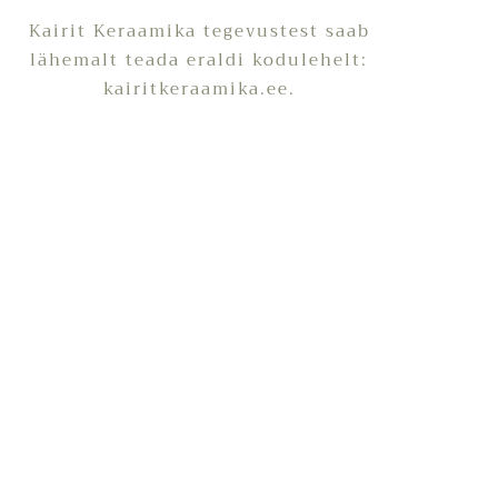
Kairit Keraamika tegevustest saab
lähemalt teada eraldi kodulehelt:
kairitkeraamika.ee
.
 siit