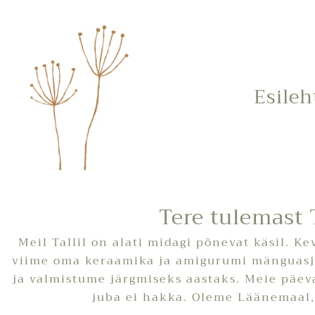
Skip
to
content
Esileh
Tere tulemast 
Meil Tallil on alati midagi põnevat käsil. K
viime oma keraamika ja amigurumi mänguasja
ja valmistume järgmiseks aastaks. Meie päeva
juba ei hakka. Oleme Läänemaal, 