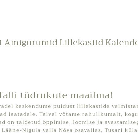
t
Amigurumid
Lillekastid
Kalend
Talli tüdrukute maailma!
evadel keskendume puidust lillekastide valmista
d laatadele. Talvel võtame rahulikumalt, kogu
d on täidetud õppimise, loomise ja avastamiseg
Lääne-Nigula valla Nõva osavallas, Tusari küla