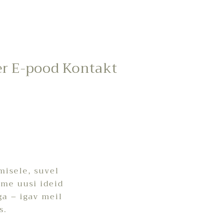
er
E-pood
Kontakt
misele, suvel
me uusi ideid
a – igav meil
s.