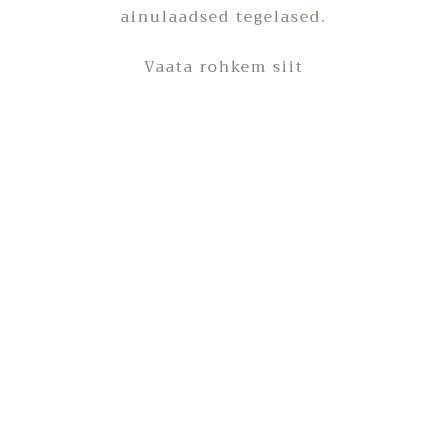
ainulaadsed tegelased.
Vaata rohkem
siit
ie tegemisi saab jälgida