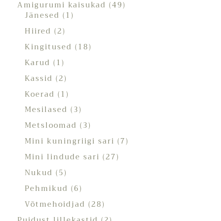
Amigurumi kaisukad
49
Jänesed
1
Hiired
2
Kingitused
18
Karud
1
Kassid
2
Koerad
1
Mesilased
3
Metsloomad
3
Mini kuningriigi sari
7
Mini lindude sari
27
Nukud
5
Pehmikud
6
Võtmehoidjad
28
Puidust lillekastid
2