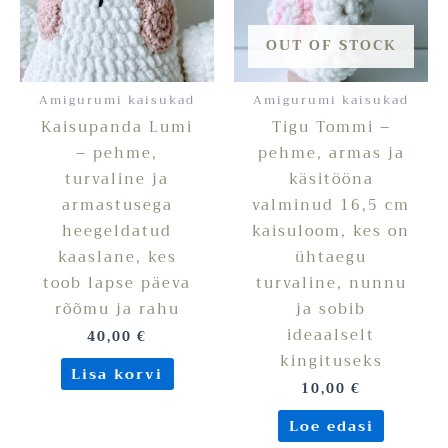
OUT OF STOCK
Amigurumi kaisukad
Amigurumi kaisukad
Kaisupanda Lumi
Tigu Tommi –
– pehme,
pehme, armas ja
turvaline ja
käsitööna
armastusega
valminud 16,5 cm
heegeldatud
kaisuloom, kes on
kaaslane, kes
ühtaegu
toob lapse päeva
turvaline, nunnu
rõõmu ja rahu
ja sobib
ideaalselt
40,00
€
kingituseks
Lisa korvi
10,00
€
Loe edasi