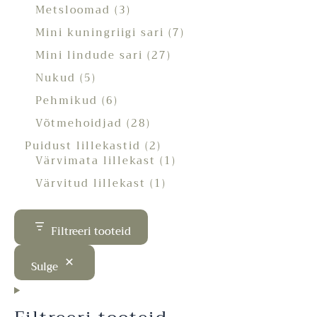
Metsloomad
3
Mini kuningriigi sari
7
Mini lindude sari
27
Nukud
5
Pehmikud
6
Võtmehoidjad
28
Puidust lillekastid
2
Värvimata lillekast
1
Värvitud lillekast
1
Filtreeri tooteid
Sulge