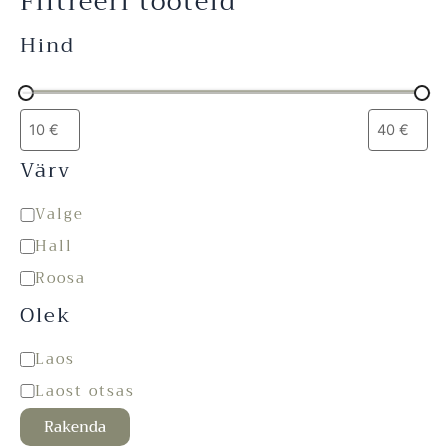
Filtreeri tooteid
Hind
Värv
Valge
Hall
Roosa
Olek
Laos
Laost otsas
Rakenda