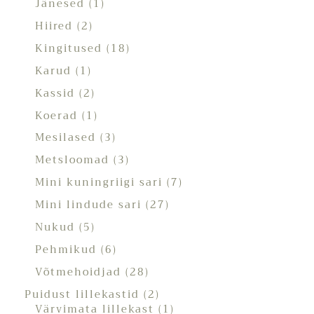
Jänesed
1
Hiired
2
Kingitused
18
Karud
1
Kassid
2
Koerad
1
Mesilased
3
Metsloomad
3
Mini kuningriigi sari
7
Mini lindude sari
27
Nukud
5
Pehmikud
6
Võtmehoidjad
28
Puidust lillekastid
2
Värvimata lillekast
1