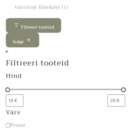
Värvitud lillekast
1
Filtreeri tooteid
Sulge
Filtreeri tooteid
Hind
Värv
Pruun