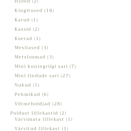
Hiired
2
Kingitused
18
Karud
1
Kassid
2
Koerad
1
Mesilased
3
Metsloomad
3
Mini kuningriigi sari
7
Mini lindude sari
27
Nukud
5
Pehmikud
6
Võtmehoidjad
28
Puidust lillekastid
2
Värvimata lillekast
1
Värvitud lillekast
1