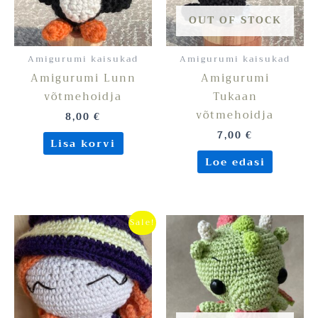
OUT OF STOCK
Amigurumi kaisukad
Amigurumi kaisukad
Amigurumi Lunn
Amigurumi
võtmehoidja
Tukaan
võtmehoidja
8,00
€
7,00
€
Lisa korvi
Loe edasi
Algne
Praegune
Sale!
hind
hind
oli:
on:
18,00 €.
15,00 €.