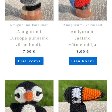
Amigurumi kaisukad
Amigurumi kaisukad
Amigurumi
Amigurumi
Euroopa punarind
Jäälind
võtmehoidja
võtmehoidja
7,00
€
7,00
€
Lisa korvi
Lisa korvi