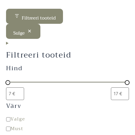
Filtreeri tooteid
Sulge
Filtreeri tooteid
Hind
Värv
Valge
Must