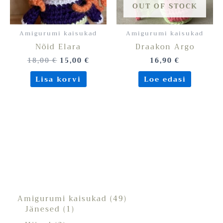
OUT OF STOCK
Amigurumi kaisukad
Amigurumi kaisukad
Nõid Elara
Draakon Argo
18,00
€
15,00
€
16,90
€
Lisa korvi
Loe edasi
Amigurumi kaisukad
49
Jänesed
1