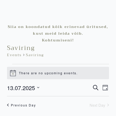
Siia on koondatud kõik erinevad üritused,
kust meid leida võib.
Events
Kohtumiseni!
for
Saviring
13.juuli
Events
Saviring
2025
There are no upcoming events.
Notice
Ev
Se
13.07.2025
Even
Search
Day
an
View
Select
Vi
Navi
date.
Nav
Next Day
Previous Day