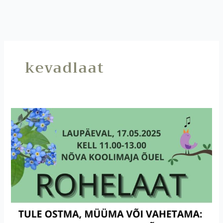
kevadlaat
Rohelaat
Nõval!