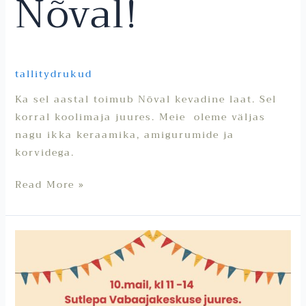
Nõval!
tallitydrukud
Ka sel aastal toimub Nõval kevadine laat. Sel
korral koolimaja juures. Meie oleme väljas
nagu ikka keraamika, amigurumide ja
korvidega.
Read More »
Sutlepa
küla
laat