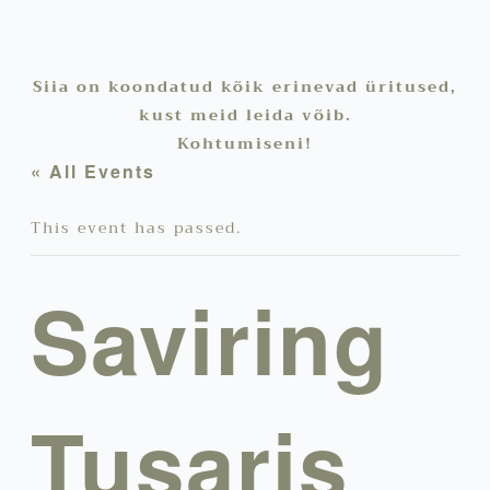
Siia on koondatud kõik erinevad üritused,
kust meid leida võib.
Kohtumiseni!
« All Events
This event has passed.
Saviring
Tusaris