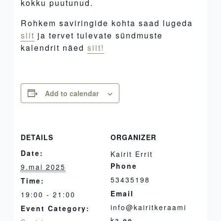
kokku puutunud.
Rohkem saviringide kohta saad lugeda
siit
ja tervet tulevate sündmuste
kalendrit näed
siit!
Add to calendar
DETAILS
ORGANIZER
Date:
Kairit Errit
Phone
9.mai 2025
53435198
Time:
Email
19:00 - 21:00
info@kairitkeraami
Event Category:
ka.ee