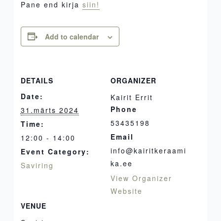
Pane end kirja
siin!
Add to calendar
DETAILS
ORGANIZER
Date:
Kairit Errit
Phone
31.märts 2024
53435198
Time:
Email
12:00 - 14:00
info@kairitkeraami
Event Category:
ka.ee
Saviring
View Organizer
Website
VENUE