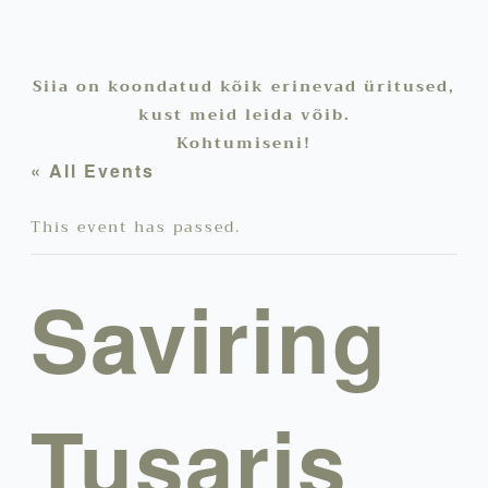
Siia on koondatud kõik erinevad üritused,
kust meid leida võib.
Kohtumiseni!
« All Events
This event has passed.
Saviring
Tusaris