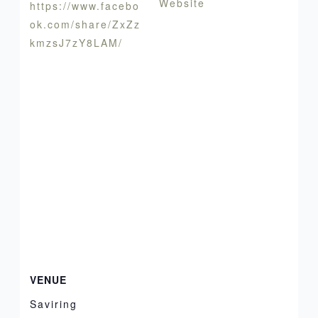
Website
https://www.facebo
ok.com/share/ZxZz
kmzsJ7zY8LAM/
VENUE
Saviring