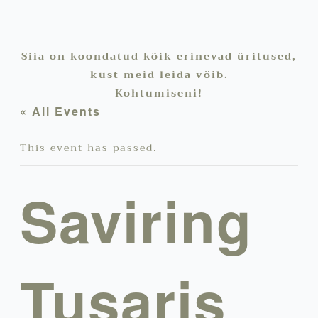
Siia on koondatud kõik erinevad üritused,
kust meid leida võib.
Kohtumiseni!
« All Events
This event has passed.
Saviring
Tusaris