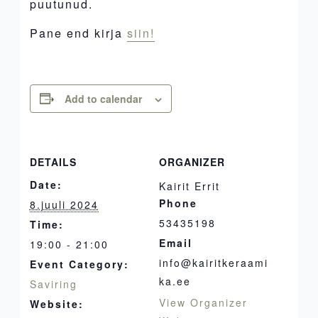
puutunud.
Pane end kirja
siin!
Add to calendar
DETAILS
ORGANIZER
Date:
Kairit Errit
Phone
8.juuli 2024
53435198
Time:
Email
19:00 - 21:00
info@kairitkeraami
Event Category:
ka.ee
Saviring
View Organizer
Website: