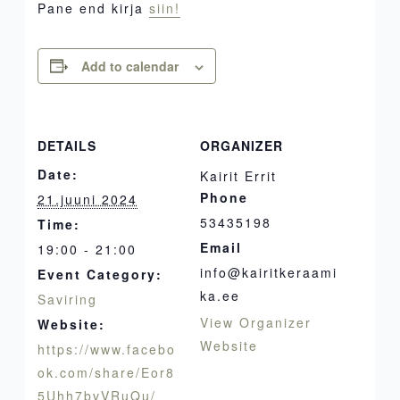
Pane end kirja
siin!
Add to calendar
DETAILS
ORGANIZER
Date:
Kairit Errit
Phone
21.juuni 2024
53435198
Time:
Email
19:00 - 21:00
info@kairitkeraami
Event Category:
ka.ee
Saviring
View Organizer
Website:
Website
https://www.facebo
ok.com/share/Eor8
5Uhh7bvVRuQu/