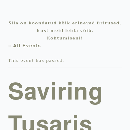
Siia on koondatud kõik erinevad üritused,
kust meid leida võib.
Kohtumiseni!
« All Events
This event has passed.
Saviring
Tusaris