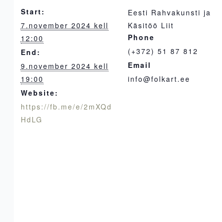
Start:
Eesti Rahvakunsti ja
7.november 2024 kell
Käsitöö Liit
Phone
12:00
(+372) 51 87 812
End:
Email
9.november 2024 kell
19:00
info@folkart.ee
Website:
https://fb.me/e/2mXQd
HdLG