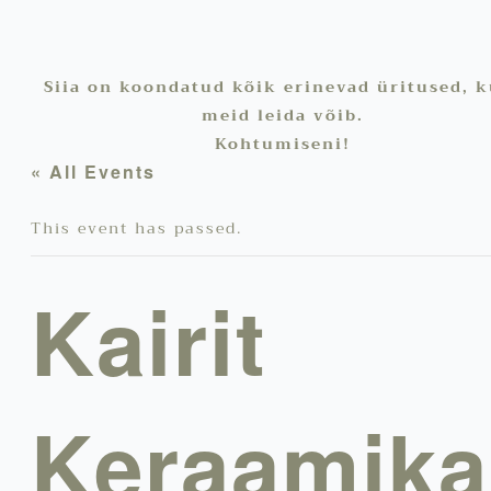
Siia on koondatud kõik erinevad üritused, k
meid leida võib.
Kohtumiseni!
« All Events
This event has passed.
Kairit
Keraamika